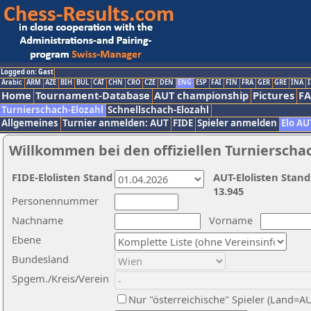
Logged on: Gast
Arabic
ARM
AZE
BIH
BUL
CAT
CHN
CRO
CZE
DEN
ENG
ESP
FAI
FIN
FRA
GER
GRE
INA
I
Home
Tournament-Database
AUT championship
Pictures
F
Turnierschach-Elozahl
Schnellschach-Elozahl
Allgemeines
Turnier anmelden: AUT
FIDE
Spieler anmelden
Elo AU
Willkommen bei den offiziellen Turnierscha
FIDE-Elolisten Stand
AUT-Elolisten Stand
13.945
Personennummer
Nachname
Vorname
Ebene
Bundesland
Spgem./Kreis/Verein
Nur "österreichische" Spieler (Land=A