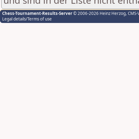
und sind in der Liste nicht enth
Chess-Tournament-Results-Server
© 2006-2026 Heinz Herzog
, CMS-
Legal details/Terms of use