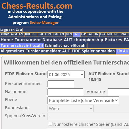
Logged on: Gast
Arabic
ARM
AZE
BIH
BUL
CAT
CHN
CRO
CZE
DEN
ENG
ESP
FAI
FIN
FRA
GER
GRE
INA
I
Home
Tournament-Database
AUT championship
Pictures
F
Turnierschach-Elozahl
Schnellschach-Elozahl
Allgemeines
Turnier anmelden: AUT
FIDE
Spieler anmelden
Elo AU
Willkommen bei den offiziellen Turnierscha
FIDE-Elolisten Stand
AUT-Elolisten Stand
13.945
Personennummer
Nachname
Vorname
Ebene
Bundesland
Spgem./Kreis/Verein
Nur "österreichische" Spieler (Land=A