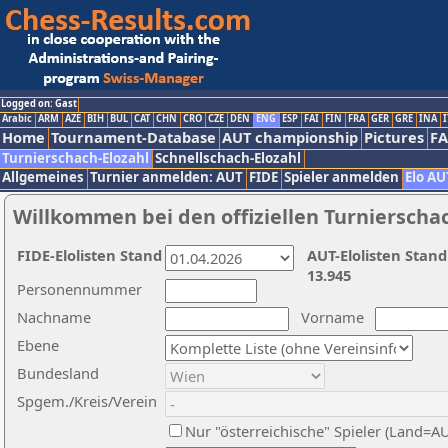
Logged on: Gast
Arabic
ARM
AZE
BIH
BUL
CAT
CHN
CRO
CZE
DEN
ENG
ESP
FAI
FIN
FRA
GER
GRE
INA
I
Home
Tournament-Database
AUT championship
Pictures
F
Turnierschach-Elozahl
Schnellschach-Elozahl
Allgemeines
Turnier anmelden: AUT
FIDE
Spieler anmelden
Elo AU
Willkommen bei den offiziellen Turnierscha
FIDE-Elolisten Stand
AUT-Elolisten Stand
13.945
Personennummer
Nachname
Vorname
Ebene
Bundesland
Spgem./Kreis/Verein
Nur "österreichische" Spieler (Land=A