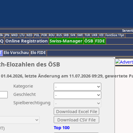
Servert
TA
JPN
MKD
LTU
NED
POL
POR
ROU
RUS
SRB
SVK
SWE
TUR
UKR
VIE
FontSize:11pt
AQ
Online Registration
Swiss-Manager
ÖSB
FIDE
T
Elo Vorschau
Elo FIDE
ch-Elozahlen des ÖSB
 01.04.2026, letzte Änderung am 11.07.2026 09:29, gewertete P
Kategorie
Geschlecht
Spielberechtigung
Top 100
UT)