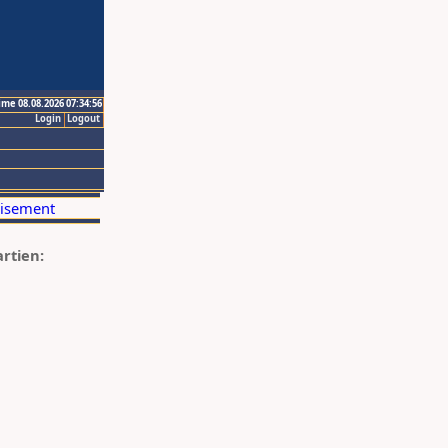
ime 08.08.2026 07:34:56
Login
Logout
artien: