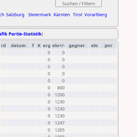
ch
Salzburg
Steiermark
Kärnten
Tirol
Vorarlberg
fik Partie-Statistik
)
rd
datum
f
K
erg
elo+/-
gegner
elo
pnr
0
0
0
0
0
0
0
0
0
0
0
800
0
1200
0
1230
0
1230
0
1230
0
1247
0
1265
0
1303