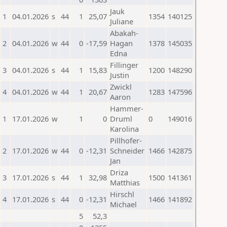
Jauk
1
04.01.2026
s
44
1
25,07
1354
140125
Juliane
Abakah-
2
04.01.2026
w
44
0
-17,59
Hagan
1378
145035
Edna
Fillinger
3
04.01.2026
s
44
1
15,83
1200
148290
Justin
Zwickl
4
04.01.2026
w
44
1
20,67
1283
147596
Aaron
Hammer-
1
17.01.2026
w
1
0
Druml
0
149016
Karolina
Pillhofer-
2
17.01.2026
w
44
0
-12,31
Schneider
1466
142875
Jan
Driza
3
17.01.2026
s
44
1
32,98
1500
141361
Matthias
Hirschl
4
17.01.2026
s
44
0
-12,31
1466
141892
Michael
5
52,3