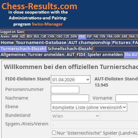
Logged on: Gast
Arabic
ARM
AZE
BIH
BUL
CAT
CHN
CRO
CZE
DEN
ENG
ESP
FAI
FIN
FRA
GER
GRE
INA
I
Home
Tournament-Database
AUT championship
Pictures
F
Turnierschach-Elozahl
Schnellschach-Elozahl
Allgemeines
Turnier anmelden: AUT
FIDE
Spieler anmelden
Elo AU
Willkommen bei den offiziellen Turnierscha
FIDE-Elolisten Stand
AUT-Elolisten Stand
13.945
Personennummer
Nachname
Vorname
Ebene
Bundesland
Spgem./Kreis/Verein
Nur "österreichische" Spieler (Land=A