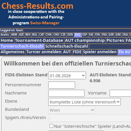
Logged on: Gast
Arabic
ARM
AZE
BIH
BUL
CAT
CHN
CRO
CZE
DEN
ENG
ESP
FAI
FIN
FRA
GER
GRE
INA
I
Home
Tournament-Database
AUT championship
Pictures
F
Turnierschach-Elozahl
Schnellschach-Elozahl
Allgemeines
Turnier anmelden: AUT
FIDE
Spieler anmelden
Elo AU
Willkommen bei den offiziellen Turnierscha
FIDE-Elolisten Stand
AUT-Elolisten Stand
6.936
Personennummer
Nachname
Vorname
Ebene
Bundesland
Spgem./Kreis/Verein
Nur "österreichische" Spieler (Land=A