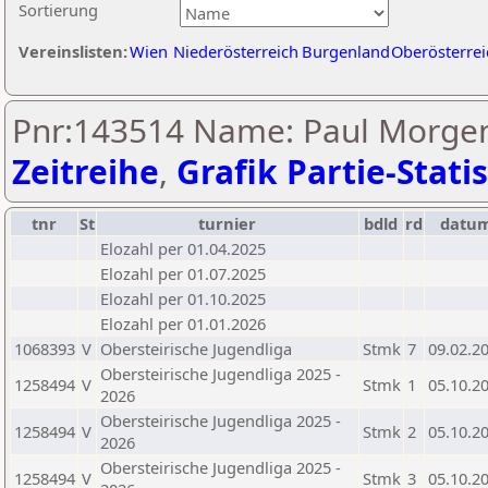
Sortierung
Vereinslisten:
Wien
Niederösterreich
Burgenland
Oberösterrei
Pnr:143514 Name: Paul Morgen
Zeitreihe
,
Grafik Partie-Statis
tnr
St
turnier
bdld
rd
datu
Elozahl per 01.04.2025
Elozahl per 01.07.2025
Elozahl per 01.10.2025
Elozahl per 01.01.2026
1068393
V
Obersteirische Jugendliga
Stmk
7
09.02.2
Obersteirische Jugendliga 2025 -
1258494
V
Stmk
1
05.10.2
2026
Obersteirische Jugendliga 2025 -
1258494
V
Stmk
2
05.10.2
2026
Obersteirische Jugendliga 2025 -
1258494
V
Stmk
3
05.10.2