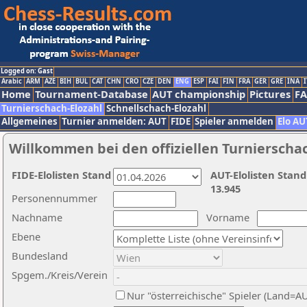
Logged on: Gast
Arabic
ARM
AZE
BIH
BUL
CAT
CHN
CRO
CZE
DEN
ENG
ESP
FAI
FIN
FRA
GER
GRE
INA
I
Home
Tournament-Database
AUT championship
Pictures
F
Turnierschach-Elozahl
Schnellschach-Elozahl
Allgemeines
Turnier anmelden: AUT
FIDE
Spieler anmelden
Elo AU
Willkommen bei den offiziellen Turnierscha
FIDE-Elolisten Stand
AUT-Elolisten Stand
13.945
Personennummer
Nachname
Vorname
Ebene
Bundesland
Spgem./Kreis/Verein
Nur "österreichische" Spieler (Land=A