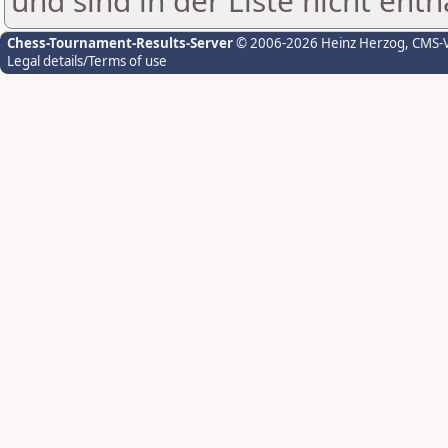
und sind in der Liste nicht enth
Chess-Tournament-Results-Server
© 2006-2026 Heinz Herzog
, CMS-
Legal details/Terms of use