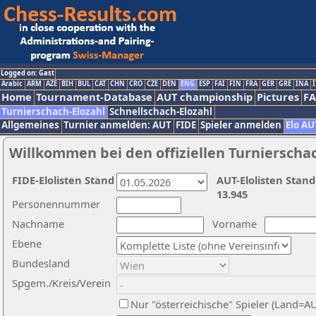
Logged on: Gast
Arabic
ARM
AZE
BIH
BUL
CAT
CHN
CRO
CZE
DEN
ENG
ESP
FAI
FIN
FRA
GER
GRE
INA
I
Home
Tournament-Database
AUT championship
Pictures
F
Turnierschach-Elozahl
Schnellschach-Elozahl
Allgemeines
Turnier anmelden: AUT
FIDE
Spieler anmelden
Elo AU
Willkommen bei den offiziellen Turnierscha
FIDE-Elolisten Stand
AUT-Elolisten Stand
13.945
Personennummer
Nachname
Vorname
Ebene
Bundesland
Spgem./Kreis/Verein
Nur "österreichische" Spieler (Land=A