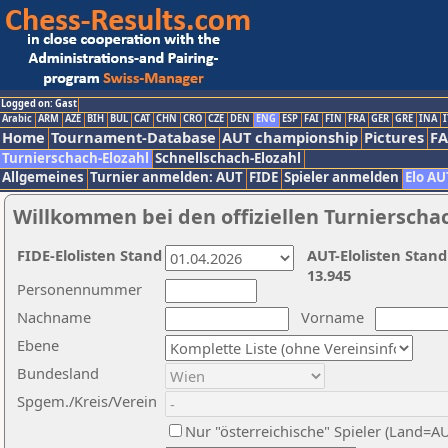
Logged on: Gast
Arabic
ARM
AZE
BIH
BUL
CAT
CHN
CRO
CZE
DEN
ENG
ESP
FAI
FIN
FRA
GER
GRE
INA
I
Home
Tournament-Database
AUT championship
Pictures
F
Turnierschach-Elozahl
Schnellschach-Elozahl
Allgemeines
Turnier anmelden: AUT
FIDE
Spieler anmelden
Elo AU
Willkommen bei den offiziellen Turnierscha
FIDE-Elolisten Stand
AUT-Elolisten Stand
13.945
Personennummer
Nachname
Vorname
Ebene
Bundesland
Spgem./Kreis/Verein
Nur "österreichische" Spieler (Land=A