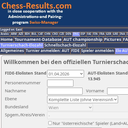
Logged on: Gast
Arabic
ARM
AZE
BIH
BUL
CAT
CHN
CRO
CZE
DEN
ENG
ESP
FAI
FIN
FRA
GER
GRE
INA
I
Home
Tournament-Database
AUT championship
Pictures
F
Turnierschach-Elozahl
Schnellschach-Elozahl
Allgemeines
Turnier anmelden: AUT
FIDE
Spieler anmelden
Elo AU
Willkommen bei den offiziellen Turnierscha
FIDE-Elolisten Stand
AUT-Elolisten Stand
13.945
Personennummer
Nachname
Vorname
Ebene
Bundesland
Spgem./Kreis/Verein
Nur "österreichische" Spieler (Land=A