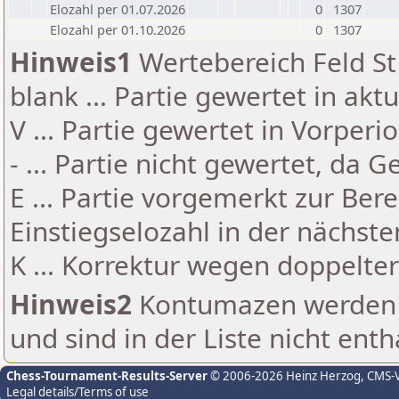
Elozahl per 01.07.2026
0
1307
Elozahl per 01.10.2026
0
1307
Hinweis1
Wertebereich Feld St 
blank ... Partie gewertet in akt
V ... Partie gewertet in Vorperi
- ... Partie nicht gewertet, da 
E ... Partie vorgemerkt zur Be
Einstiegselozahl in der nächst
K ... Korrektur wegen doppelt
Hinweis2
Kontumazen werden g
und sind in der Liste nicht enth
Chess-Tournament-Results-Server
© 2006-2026 Heinz Herzog
, CMS-
Legal details/Terms of use