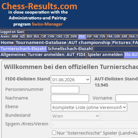
Logged on: Gast
Arabic
ARM
AZE
BIH
BUL
CAT
CHN
CRO
CZE
DEN
ENG
ESP
FAI
FIN
FRA
GER
GRE
INA
I
Home
Tournament-Database
AUT championship
Pictures
F
Turnierschach-Elozahl
Schnellschach-Elozahl
Allgemeines
Turnier anmelden: AUT
FIDE
Spieler anmelden
Elo AU
Willkommen bei den offiziellen Turnierscha
FIDE-Elolisten Stand
AUT-Elolisten Stand
13.945
Personennummer
Nachname
Vorname
Ebene
Bundesland
Spgem./Kreis/Verein
Nur "österreichische" Spieler (Land=A