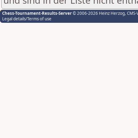
und sind in der Liste nicht enth
Chess-Tournament-Results-Server
© 2006-2026 Heinz Herzog
, CMS-
Legal details/Terms of use