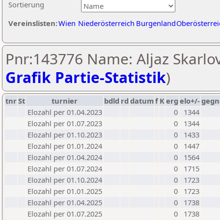
Sortierung
Vereinslisten:
Wien
Niederösterreich
Burgenland
Oberösterrei
Pnr:143776 Name: Aljaz Skarlov
Grafik Partie-Statistik
)
tnr
St
turnier
bdld
rd
datum
f
K
erg
elo+/-
gegn
Elozahl per 01.04.2023
0
1344
Elozahl per 01.07.2023
0
1344
Elozahl per 01.10.2023
0
1433
Elozahl per 01.01.2024
0
1447
Elozahl per 01.04.2024
0
1564
Elozahl per 01.07.2024
0
1715
Elozahl per 01.10.2024
0
1723
Elozahl per 01.01.2025
0
1723
Elozahl per 01.04.2025
0
1738
Elozahl per 01.07.2025
0
1738