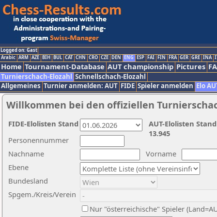
Logged on: Gast
Arabic
ARM
AZE
BIH
BUL
CAT
CHN
CRO
CZE
DEN
ENG
ESP
FAI
FIN
FRA
GER
GRE
INA
I
Home
Tournament-Database
AUT championship
Pictures
F
Turnierschach-Elozahl
Schnellschach-Elozahl
Allgemeines
Turnier anmelden: AUT
FIDE
Spieler anmelden
Elo AU
Willkommen bei den offiziellen Turnierscha
FIDE-Elolisten Stand
AUT-Elolisten Stand
13.945
Personennummer
Nachname
Vorname
Ebene
Bundesland
Spgem./Kreis/Verein
Nur "österreichische" Spieler (Land=A