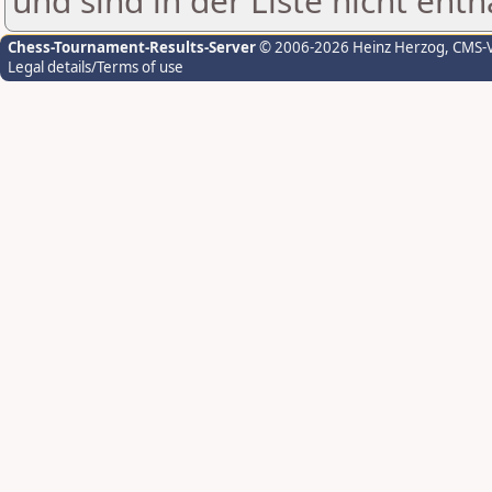
und sind in der Liste nicht enth
Chess-Tournament-Results-Server
© 2006-2026 Heinz Herzog
, CMS-
Legal details/Terms of use