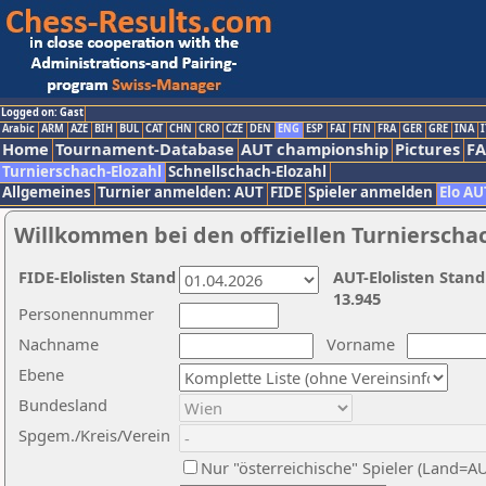
Logged on: Gast
Arabic
ARM
AZE
BIH
BUL
CAT
CHN
CRO
CZE
DEN
ENG
ESP
FAI
FIN
FRA
GER
GRE
INA
I
Home
Tournament-Database
AUT championship
Pictures
F
Turnierschach-Elozahl
Schnellschach-Elozahl
Allgemeines
Turnier anmelden: AUT
FIDE
Spieler anmelden
Elo AU
Willkommen bei den offiziellen Turnierscha
FIDE-Elolisten Stand
AUT-Elolisten Stand
13.945
Personennummer
Nachname
Vorname
Ebene
Bundesland
Spgem./Kreis/Verein
Nur "österreichische" Spieler (Land=A