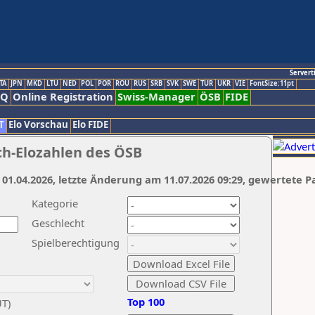
Servert
TA
JPN
MKD
LTU
NED
POL
POR
ROU
RUS
SRB
SVK
SWE
TUR
UKR
VIE
FontSize:11pt
AQ
Online Registration
Swiss-Manager
ÖSB
FIDE
T
Elo Vorschau
Elo FIDE
ch-Elozahlen des ÖSB
 01.04.2026, letzte Änderung am 11.07.2026 09:29, gewertete P
Kategorie
Geschlecht
Spielberechtigung
Top 100
UT)