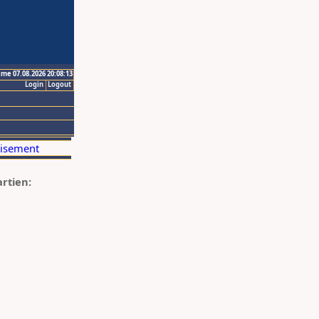
ime 07.08.2026 20:08:13
Login
Logout
artien: