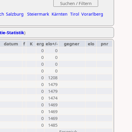
ch
Salzburg
Steiermark
Kärnten
Tirol
Vorarlberg
ie-Statistik
)
datum
f
K
erg
elo+/-
gegner
elo
pnr
0
0
0
0
0
0
0
0
0
1208
0
1479
0
1479
0
1474
0
1469
0
1469
0
1469
0
1485
Feseniuk