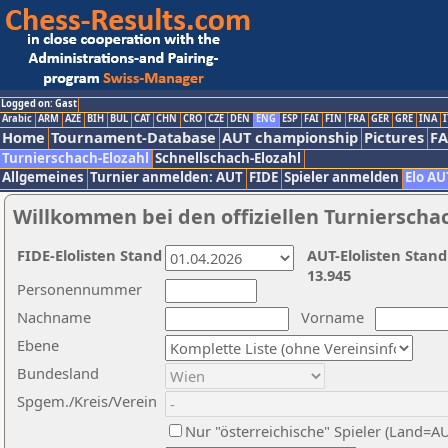
Logged on: Gast
Arabic
ARM
AZE
BIH
BUL
CAT
CHN
CRO
CZE
DEN
ENG
ESP
FAI
FIN
FRA
GER
GRE
INA
I
Home
Tournament-Database
AUT championship
Pictures
F
Turnierschach-Elozahl
Schnellschach-Elozahl
Allgemeines
Turnier anmelden: AUT
FIDE
Spieler anmelden
Elo AU
Willkommen bei den offiziellen Turnierscha
FIDE-Elolisten Stand
AUT-Elolisten Stand
13.945
Personennummer
Nachname
Vorname
Ebene
Bundesland
Spgem./Kreis/Verein
Nur "österreichische" Spieler (Land=A