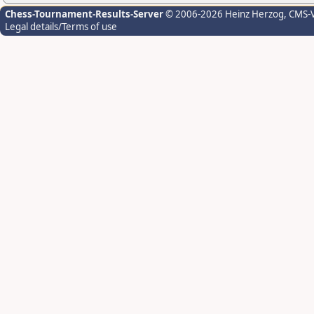
Chess-Tournament-Results-Server
© 2006-2026 Heinz Herzog
, CMS-
Legal details/Terms of use