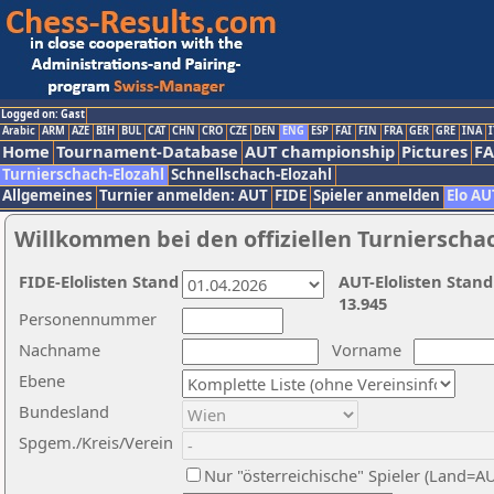
Logged on: Gast
Arabic
ARM
AZE
BIH
BUL
CAT
CHN
CRO
CZE
DEN
ENG
ESP
FAI
FIN
FRA
GER
GRE
INA
I
Home
Tournament-Database
AUT championship
Pictures
F
Turnierschach-Elozahl
Schnellschach-Elozahl
Allgemeines
Turnier anmelden: AUT
FIDE
Spieler anmelden
Elo AU
Willkommen bei den offiziellen Turnierscha
FIDE-Elolisten Stand
AUT-Elolisten Stand
13.945
Personennummer
Nachname
Vorname
Ebene
Bundesland
Spgem./Kreis/Verein
Nur "österreichische" Spieler (Land=A