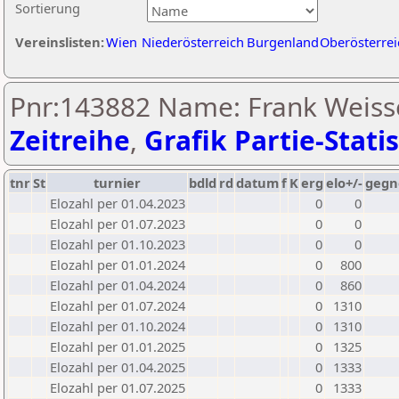
Sortierung
Vereinslisten:
Wien
Niederösterreich
Burgenland
Oberösterrei
Pnr:143882 Name: Frank Weiss
Zeitreihe
,
Grafik Partie-Statis
tnr
St
turnier
bdld
rd
datum
f
K
erg
elo+/-
gegn
Elozahl per 01.04.2023
0
0
Elozahl per 01.07.2023
0
0
Elozahl per 01.10.2023
0
0
Elozahl per 01.01.2024
0
800
Elozahl per 01.04.2024
0
860
Elozahl per 01.07.2024
0
1310
Elozahl per 01.10.2024
0
1310
Elozahl per 01.01.2025
0
1325
Elozahl per 01.04.2025
0
1333
Elozahl per 01.07.2025
0
1333