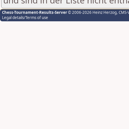
und sind in der Liste nicht enth
Chess-Tournament-Results-Server
© 2006-2026 Heinz Herzog
, CMS-
Legal details/Terms of use