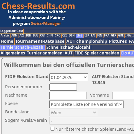
Logged on: Gast
Arabic
ARM
AZE
BIH
BUL
CAT
CHN
CRO
CZE
DEN
ENG
ESP
FAI
FIN
FRA
GER
GRE
INA
I
Home
Tournament-Database
AUT championship
Pictures
F
Turnierschach-Elozahl
Schnellschach-Elozahl
Allgemeines
Turnier anmelden: AUT
FIDE
Spieler anmelden
Elo AU
Willkommen bei den offiziellen Turnierscha
FIDE-Elolisten Stand
AUT-Elolisten Stand
13.945
Personennummer
Nachname
Vorname
Ebene
Bundesland
Spgem./Kreis/Verein
Nur "österreichische" Spieler (Land=A