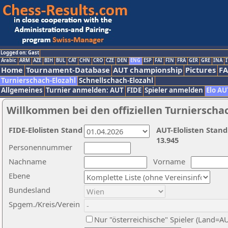
Logged on: Gast
Arabic
ARM
AZE
BIH
BUL
CAT
CHN
CRO
CZE
DEN
ENG
ESP
FAI
FIN
FRA
GER
GRE
INA
I
Home
Tournament-Database
AUT championship
Pictures
F
Turnierschach-Elozahl
Schnellschach-Elozahl
Allgemeines
Turnier anmelden: AUT
FIDE
Spieler anmelden
Elo AU
Willkommen bei den offiziellen Turnierscha
FIDE-Elolisten Stand
AUT-Elolisten Stand
13.945
Personennummer
Nachname
Vorname
Ebene
Bundesland
Spgem./Kreis/Verein
Nur "österreichische" Spieler (Land=A