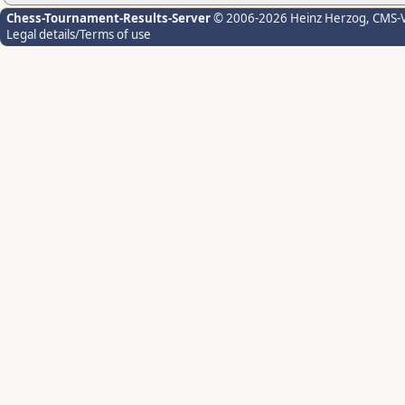
Chess-Tournament-Results-Server
© 2006-2026 Heinz Herzog
, CMS-
Legal details/Terms of use