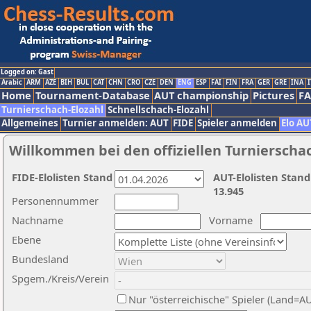
Logged on: Gast
Arabic
ARM
AZE
BIH
BUL
CAT
CHN
CRO
CZE
DEN
ENG
ESP
FAI
FIN
FRA
GER
GRE
INA
I
Home
Tournament-Database
AUT championship
Pictures
F
Turnierschach-Elozahl
Schnellschach-Elozahl
Allgemeines
Turnier anmelden: AUT
FIDE
Spieler anmelden
Elo AU
Willkommen bei den offiziellen Turnierscha
FIDE-Elolisten Stand
AUT-Elolisten Stand
13.945
Personennummer
Nachname
Vorname
Ebene
Bundesland
Spgem./Kreis/Verein
Nur "österreichische" Spieler (Land=A