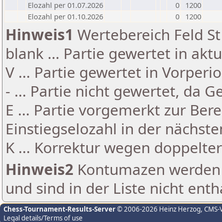
Elozahl per 01.07.2026
0
1200
Elozahl per 01.10.2026
0
1200
Hinweis1
Wertebereich Feld St 
blank ... Partie gewertet in akt
V ... Partie gewertet in Vorperi
- ... Partie nicht gewertet, da 
E ... Partie vorgemerkt zur Be
Einstiegselozahl in der nächst
K ... Korrektur wegen doppelt
Hinweis2
Kontumazen werden g
und sind in der Liste nicht enth
Chess-Tournament-Results-Server
© 2006-2026 Heinz Herzog
, CMS-
Legal details/Terms of use