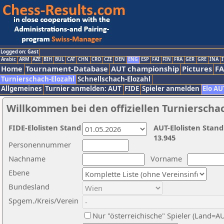
Logged on: Gast
Arabic
ARM
AZE
BIH
BUL
CAT
CHN
CRO
CZE
DEN
ENG
ESP
FAI
FIN
FRA
GER
GRE
INA
I
Home
Tournament-Database
AUT championship
Pictures
F
Turnierschach-Elozahl
Schnellschach-Elozahl
Allgemeines
Turnier anmelden: AUT
FIDE
Spieler anmelden
Elo AU
Willkommen bei den offiziellen Turnierscha
FIDE-Elolisten Stand
AUT-Elolisten Stand
13.945
Personennummer
Nachname
Vorname
Ebene
Bundesland
Spgem./Kreis/Verein
Nur "österreichische" Spieler (Land=A