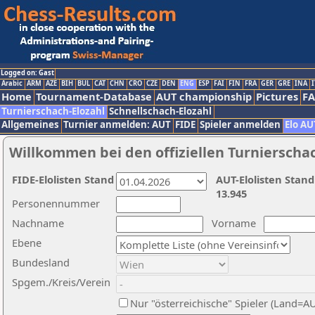
Logged on: Gast
Arabic
ARM
AZE
BIH
BUL
CAT
CHN
CRO
CZE
DEN
ENG
ESP
FAI
FIN
FRA
GER
GRE
INA
I
Home
Tournament-Database
AUT championship
Pictures
F
Turnierschach-Elozahl
Schnellschach-Elozahl
Allgemeines
Turnier anmelden: AUT
FIDE
Spieler anmelden
Elo AU
Willkommen bei den offiziellen Turnierscha
FIDE-Elolisten Stand
AUT-Elolisten Stand
13.945
Personennummer
Nachname
Vorname
Ebene
Bundesland
Spgem./Kreis/Verein
Nur "österreichische" Spieler (Land=A