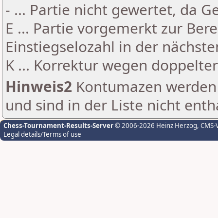
- ... Partie nicht gewertet, da 
E ... Partie vorgemerkt zur Be
Einstiegselozahl in der nächst
K ... Korrektur wegen doppelt
Hinweis2
Kontumazen werden g
und sind in der Liste nicht enth
Chess-Tournament-Results-Server
© 2006-2026 Heinz Herzog
, CMS-
Legal details/Terms of use