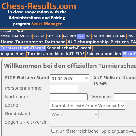
Logged on: Gast
Arabic
ARM
AZE
BIH
BUL
CAT
CHN
CRO
CZE
DEN
ENG
ESP
FAI
FIN
FRA
GER
GRE
INA
I
Home
Tournament-Database
AUT championship
Pictures
F
Turnierschach-Elozahl
Schnellschach-Elozahl
Allgemeines
Turnier anmelden: AUT
FIDE
Spieler anmelden
Elo AU
Willkommen bei den offiziellen Turnierscha
FIDE-Elolisten Stand
AUT-Elolisten Stand
13.945
Personennummer
Nachname
Vorname
Ebene
Bundesland
Spgem./Kreis/Verein
Nur "österreichische" Spieler (Land=A