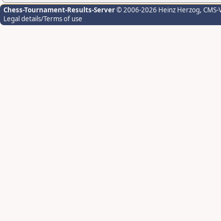
Chess-Tournament-Results-Server
© 2006-2026 Heinz Herzog
, CMS-
Legal details/Terms of use