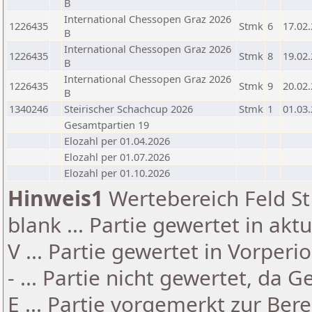
B
International Chessopen Graz 2026
1226435
Stmk
6
17.02
B
International Chessopen Graz 2026
1226435
Stmk
8
19.02
B
International Chessopen Graz 2026
1226435
Stmk
9
20.02
B
1340246
Steirischer Schachcup 2026
Stmk
1
01.03
Gesamtpartien 19
Elozahl per 01.04.2026
Elozahl per 01.07.2026
Elozahl per 01.10.2026
Hinweis1
Wertebereich Feld St 
blank ... Partie gewertet in akt
V ... Partie gewertet in Vorperi
- ... Partie nicht gewertet, da 
E ... Partie vorgemerkt zur Be