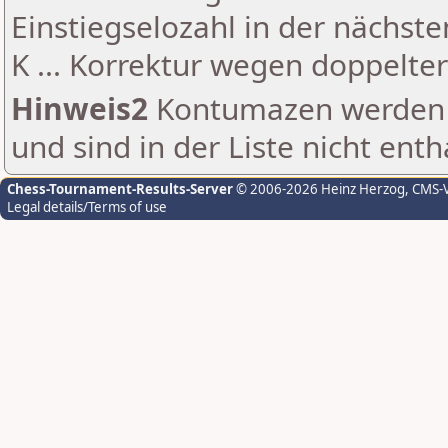
Einstiegselozahl in der nächst
K ... Korrektur wegen doppelt
Hinweis2
Kontumazen werden g
und sind in der Liste nicht enth
Chess-Tournament-Results-Server
© 2006-2026 Heinz Herzog
, CMS-
Legal details/Terms of use