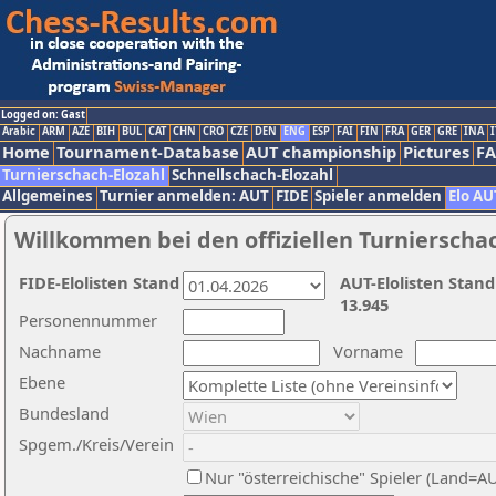
Logged on: Gast
Arabic
ARM
AZE
BIH
BUL
CAT
CHN
CRO
CZE
DEN
ENG
ESP
FAI
FIN
FRA
GER
GRE
INA
I
Home
Tournament-Database
AUT championship
Pictures
F
Turnierschach-Elozahl
Schnellschach-Elozahl
Allgemeines
Turnier anmelden: AUT
FIDE
Spieler anmelden
Elo AU
Willkommen bei den offiziellen Turnierscha
FIDE-Elolisten Stand
AUT-Elolisten Stand
13.945
Personennummer
Nachname
Vorname
Ebene
Bundesland
Spgem./Kreis/Verein
Nur "österreichische" Spieler (Land=A