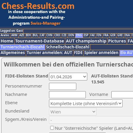
Logged on: Gast
Arabic
ARM
AZE
BIH
BUL
CAT
CHN
CRO
CZE
DEN
ENG
ESP
FAI
FIN
FRA
GER
GRE
INA
I
Home
Tournament-Database
AUT championship
Pictures
F
Turnierschach-Elozahl
Schnellschach-Elozahl
Allgemeines
Turnier anmelden: AUT
FIDE
Spieler anmelden
Elo AU
Willkommen bei den offiziellen Turnierscha
FIDE-Elolisten Stand
AUT-Elolisten Stand
13.945
Personennummer
Nachname
Vorname
Ebene
Bundesland
Spgem./Kreis/Verein
Nur "österreichische" Spieler (Land=A