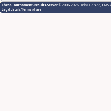
Chess-Tournament-Results-Server
© 2006-2026 Heinz Herzog
, CMS-
Legal details/Terms of use