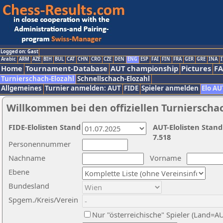
Logged on: Gast
Arabic
ARM
AZE
BIH
BUL
CAT
CHN
CRO
CZE
DEN
ENG
ESP
FAI
FIN
FRA
GER
GRE
INA
I
Home
Tournament-Database
AUT championship
Pictures
F
Turnierschach-Elozahl
Schnellschach-Elozahl
Allgemeines
Turnier anmelden: AUT
FIDE
Spieler anmelden
Elo AU
Willkommen bei den offiziellen Turnierscha
FIDE-Elolisten Stand
AUT-Elolisten Stand
7.518
Personennummer
Nachname
Vorname
Ebene
Bundesland
Spgem./Kreis/Verein
Nur "österreichische" Spieler (Land=A