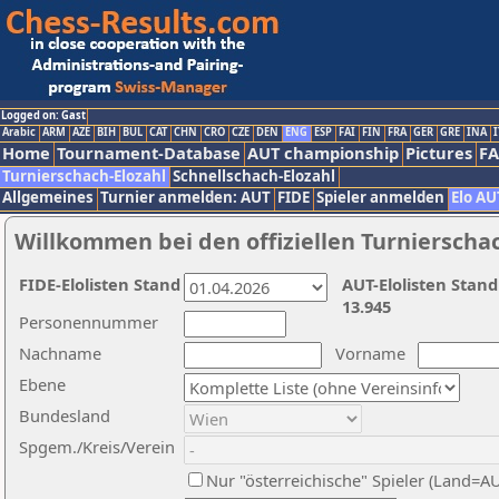
Logged on: Gast
Arabic
ARM
AZE
BIH
BUL
CAT
CHN
CRO
CZE
DEN
ENG
ESP
FAI
FIN
FRA
GER
GRE
INA
I
Home
Tournament-Database
AUT championship
Pictures
F
Turnierschach-Elozahl
Schnellschach-Elozahl
Allgemeines
Turnier anmelden: AUT
FIDE
Spieler anmelden
Elo AU
Willkommen bei den offiziellen Turnierscha
FIDE-Elolisten Stand
AUT-Elolisten Stand
13.945
Personennummer
Nachname
Vorname
Ebene
Bundesland
Spgem./Kreis/Verein
Nur "österreichische" Spieler (Land=A