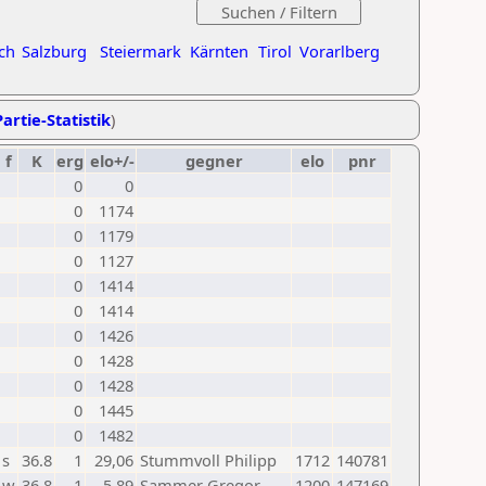
ch
Salzburg
Steiermark
Kärnten
Tirol
Vorarlberg
artie-Statistik
)
f
K
erg
elo+/-
gegner
elo
pnr
0
0
0
1174
0
1179
0
1127
0
1414
0
1414
0
1426
0
1428
0
1428
0
1445
0
1482
s
36.8
1
29,06
Stummvoll Philipp
1712
140781
w
36.8
1
5,89
Sammer Gregor
1200
147169