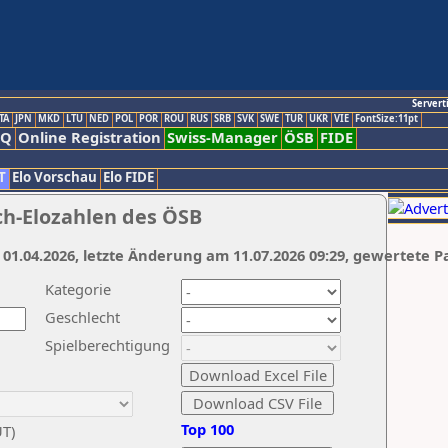
Servert
TA
JPN
MKD
LTU
NED
POL
POR
ROU
RUS
SRB
SVK
SWE
TUR
UKR
VIE
FontSize:11pt
AQ
Online Registration
Swiss-Manager
ÖSB
FIDE
T
Elo Vorschau
Elo FIDE
ch-Elozahlen des ÖSB
 01.04.2026, letzte Änderung am 11.07.2026 09:29, gewertete P
Kategorie
Geschlecht
Spielberechtigung
Top 100
UT)