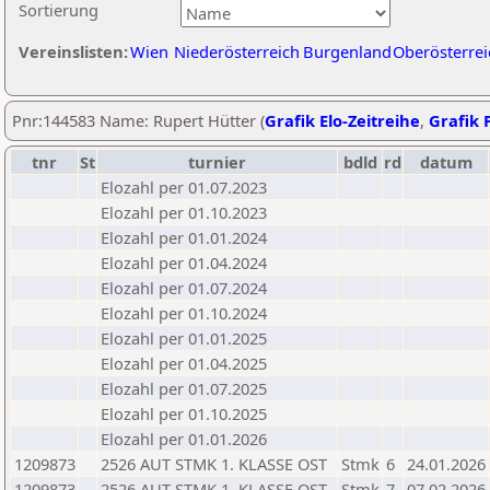
Sortierung
Vereinslisten:
Wien
Niederösterreich
Burgenland
Oberösterrei
Pnr:144583 Name: Rupert Hütter (
Grafik Elo-Zeitreihe
,
Grafik P
tnr
St
turnier
bdld
rd
datum
Elozahl per 01.07.2023
Elozahl per 01.10.2023
Elozahl per 01.01.2024
Elozahl per 01.04.2024
Elozahl per 01.07.2024
Elozahl per 01.10.2024
Elozahl per 01.01.2025
Elozahl per 01.04.2025
Elozahl per 01.07.2025
Elozahl per 01.10.2025
Elozahl per 01.01.2026
1209873
2526 AUT STMK 1. KLASSE OST
Stmk
6
24.01.2026
1209873
2526 AUT STMK 1. KLASSE OST
Stmk
7
07.02.2026