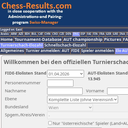
Logged on: Gast
Arabic
ARM
AZE
BIH
BUL
CAT
CHN
CRO
CZE
DEN
ENG
ESP
FAI
FIN
FRA
GER
GRE
INA
I
Home
Tournament-Database
AUT championship
Pictures
F
Turnierschach-Elozahl
Schnellschach-Elozahl
Allgemeines
Turnier anmelden: AUT
FIDE
Spieler anmelden
Elo AU
Willkommen bei den offiziellen Turnierscha
FIDE-Elolisten Stand
AUT-Elolisten Stand
13.945
Personennummer
Nachname
Vorname
Ebene
Bundesland
Spgem./Kreis/Verein
Nur "österreichische" Spieler (Land=A