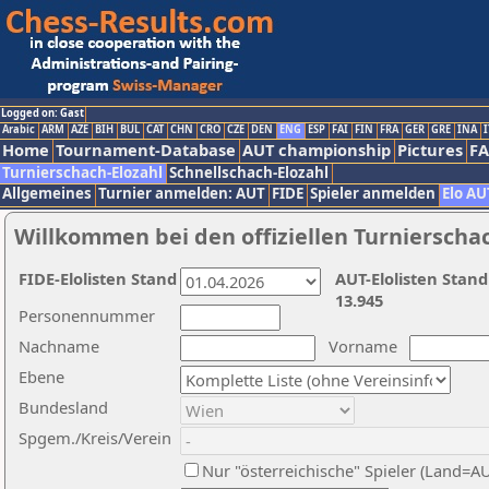
Logged on: Gast
Arabic
ARM
AZE
BIH
BUL
CAT
CHN
CRO
CZE
DEN
ENG
ESP
FAI
FIN
FRA
GER
GRE
INA
I
Home
Tournament-Database
AUT championship
Pictures
F
Turnierschach-Elozahl
Schnellschach-Elozahl
Allgemeines
Turnier anmelden: AUT
FIDE
Spieler anmelden
Elo AU
Willkommen bei den offiziellen Turnierscha
FIDE-Elolisten Stand
AUT-Elolisten Stand
13.945
Personennummer
Nachname
Vorname
Ebene
Bundesland
Spgem./Kreis/Verein
Nur "österreichische" Spieler (Land=A