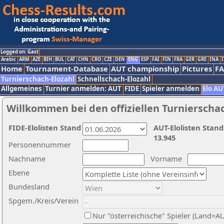
Logged on: Gast
Arabic
ARM
AZE
BIH
BUL
CAT
CHN
CRO
CZE
DEN
ENG
ESP
FAI
FIN
FRA
GER
GRE
INA
I
Home
Tournament-Database
AUT championship
Pictures
F
Turnierschach-Elozahl
Schnellschach-Elozahl
Allgemeines
Turnier anmelden: AUT
FIDE
Spieler anmelden
Elo AU
Willkommen bei den offiziellen Turnierscha
FIDE-Elolisten Stand
AUT-Elolisten Stand
13.945
Personennummer
Nachname
Vorname
Ebene
Bundesland
Spgem./Kreis/Verein
Nur "österreichische" Spieler (Land=A