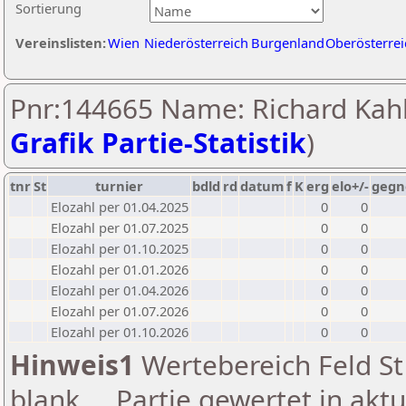
Sortierung
Vereinslisten:
Wien
Niederösterreich
Burgenland
Oberösterrei
Pnr:144665 Name: Richard Kahl
Grafik Partie-Statistik
)
tnr
St
turnier
bdld
rd
datum
f
K
erg
elo+/-
gegn
Elozahl per 01.04.2025
0
0
Elozahl per 01.07.2025
0
0
Elozahl per 01.10.2025
0
0
Elozahl per 01.01.2026
0
0
Elozahl per 01.04.2026
0
0
Elozahl per 01.07.2026
0
0
Elozahl per 01.10.2026
0
0
Hinweis1
Wertebereich Feld St 
blank ... Partie gewertet in akt