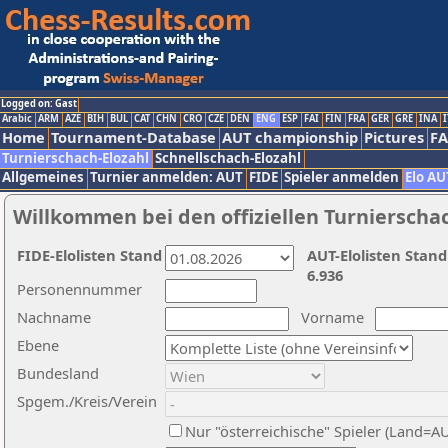
Logged on: Gast
Arabic
ARM
AZE
BIH
BUL
CAT
CHN
CRO
CZE
DEN
ENG
ESP
FAI
FIN
FRA
GER
GRE
INA
I
Home
Tournament-Database
AUT championship
Pictures
F
Turnierschach-Elozahl
Schnellschach-Elozahl
Allgemeines
Turnier anmelden: AUT
FIDE
Spieler anmelden
Elo AU
Willkommen bei den offiziellen Turnierscha
FIDE-Elolisten Stand
AUT-Elolisten Stand
6.936
Personennummer
Nachname
Vorname
Ebene
Bundesland
Spgem./Kreis/Verein
Nur "österreichische" Spieler (Land=A