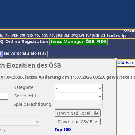
Servert
TA
JPN
MKD
LTU
NED
POL
POR
ROU
RUS
SRB
SVK
SWE
TUR
UKR
VIE
FontSize:11pt
AQ
Online Registration
Swiss-Manager
ÖSB
FIDE
T
Elo Vorschau
Elo FIDE
ch-Elozahlen des ÖSB
 01.04.2026, letzte Änderung am 11.07.2026 09:29, gewertete P
Kategorie
Geschlecht
Spielberechtigung
Top 100
UT)