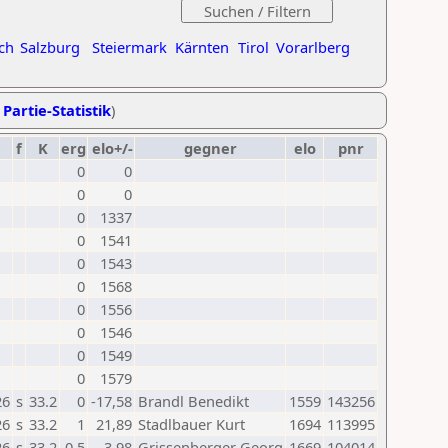
ch
Salzburg
Steiermark
Kärnten
Tirol
Vorarlberg
 Partie-Statistik
)
f
K
erg
elo+/-
gegner
elo
pnr
0
0
0
0
0
1337
0
1541
0
1543
0
1568
0
1556
0
1546
0
1549
0
1579
26
s
33.2
0
-17,58
Brandl Benedikt
1559
143256
26
s
33.2
1
21,89
Stadlbauer Kurt
1694
113995
26
s
33.2
0,5
3,98
Grissenberger Georg
1669
104014