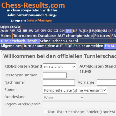
Logged on: Gast
Arabic
ARM
AZE
BIH
BUL
CAT
CHN
CRO
CZE
DEN
ENG
ESP
FAI
FIN
FRA
GER
GRE
INA
I
Home
Tournament-Database
AUT championship
Pictures
F
Turnierschach-Elozahl
Schnellschach-Elozahl
Allgemeines
Turnier anmelden: AUT
FIDE
Spieler anmelden
Elo AU
Willkommen bei den offiziellen Turnierscha
FIDE-Elolisten Stand
AUT-Elolisten Stand
13.945
Personennummer
Nachname
Vorname
Ebene
Bundesland
Spgem./Kreis/Verein
Nur "österreichische" Spieler (Land=A