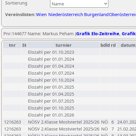
Sortierung
Vereinslisten:
Wien
Niederösterreich
Burgenland
Oberösterrei
Pnr:144677 Name: Markus Peham (
Grafik Elo-Zeitreihe
,
Grafik
tnr
St
turnier
bdld
rd
datum
Elozahl per 01.10.2023
Elozahl per 01.01.2024
Elozahl per 01.04.2024
Elozahl per 01.07.2024
Elozahl per 01.10.2024
Elozahl per 01.01.2025
Elozahl per 01.04.2025
Elozahl per 01.07.2025
Elozahl per 01.10.2025
Elozahl per 01.01.2026
1216263
NÖSV 2.Klasse Mostviertel 2025/26
NÖ
6
24.01.20
1216263
NÖSV 2.Klasse Mostviertel 2025/26
NÖ
7
21.02.20
1216263
NÖSV 2.Klasse Mostviertel 2025/26
NÖ
8
13.03.20