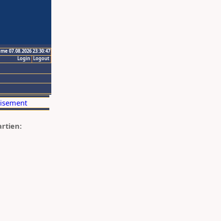
ime 07.08.2026 23:30:47
Login
Logout
artien: