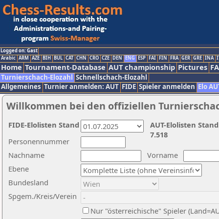
Logged on: Gast
Arabic
ARM
AZE
BIH
BUL
CAT
CHN
CRO
CZE
DEN
ENG
ESP
FAI
FIN
FRA
GER
GRE
INA
I
Home
Tournament-Database
AUT championship
Pictures
F
Turnierschach-Elozahl
Schnellschach-Elozahl
Allgemeines
Turnier anmelden: AUT
FIDE
Spieler anmelden
Elo AU
Willkommen bei den offiziellen Turnierscha
FIDE-Elolisten Stand
AUT-Elolisten Stand
7.518
Personennummer
Nachname
Vorname
Ebene
Bundesland
Spgem./Kreis/Verein
Nur "österreichische" Spieler (Land=A