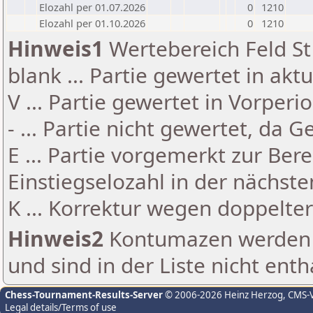
Elozahl per 01.07.2026
0
1210
Elozahl per 01.10.2026
0
1210
Hinweis1
Wertebereich Feld St 
blank ... Partie gewertet in akt
V ... Partie gewertet in Vorperi
- ... Partie nicht gewertet, da 
E ... Partie vorgemerkt zur Be
Einstiegselozahl in der nächst
K ... Korrektur wegen doppelt
Hinweis2
Kontumazen werden g
und sind in der Liste nicht enth
Chess-Tournament-Results-Server
© 2006-2026 Heinz Herzog
, CMS-
Legal details/Terms of use