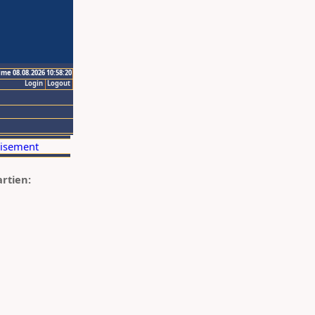
ime 08.08.2026 10:58:20
Login
Logout
artien: