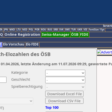
Servert
TA
JPN
MKD
LTU
NED
POL
POR
ROU
RUS
SRB
SVK
SWE
TUR
UKR
VIE
FontSize:11pt
AQ
Online Registration
Swiss-Manager
ÖSB
FIDE
T
Elo Vorschau
Elo FIDE
ch-Elozahlen des ÖSB
 01.04.2026, letzte Änderung am 11.07.2026 09:29, gewertete P
Kategorie
Geschlecht
Spielberechtigung
Top 100
UT)