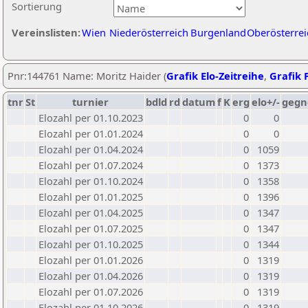
Sortierung
Vereinslisten:
Wien
Niederösterreich
Burgenland
Oberösterrei
Pnr:144761 Name: Moritz Haider (
Grafik Elo-Zeitreihe
,
Grafik P
tnr
St
turnier
bdld
rd
datum
f
K
erg
elo+/-
gegn
Elozahl per 01.10.2023
0
0
Elozahl per 01.01.2024
0
0
Elozahl per 01.04.2024
0
1059
Elozahl per 01.07.2024
0
1373
Elozahl per 01.10.2024
0
1358
Elozahl per 01.01.2025
0
1396
Elozahl per 01.04.2025
0
1347
Elozahl per 01.07.2025
0
1347
Elozahl per 01.10.2025
0
1344
Elozahl per 01.01.2026
0
1319
Elozahl per 01.04.2026
0
1319
Elozahl per 01.07.2026
0
1319
Elozahl per 01.10.2026
0
1319