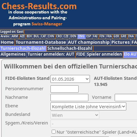
Logged on: Gast
Arabic
ARM
AZE
BIH
BUL
CAT
CHN
CRO
CZE
DEN
ENG
ESP
FAI
FIN
FRA
GER
GRE
INA
I
Home
Tournament-Database
AUT championship
Pictures
F
Turnierschach-Elozahl
Schnellschach-Elozahl
Allgemeines
Turnier anmelden: AUT
FIDE
Spieler anmelden
Elo AU
Willkommen bei den offiziellen Turnierscha
FIDE-Elolisten Stand
AUT-Elolisten Stand
13.945
Personennummer
Nachname
Vorname
Ebene
Bundesland
Spgem./Kreis/Verein
Nur "österreichische" Spieler (Land=A