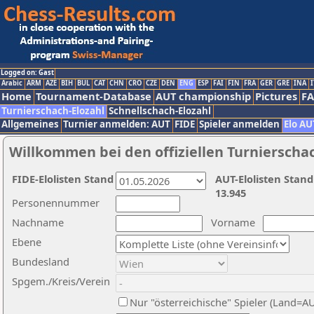
Logged on: Gast
Arabic
ARM
AZE
BIH
BUL
CAT
CHN
CRO
CZE
DEN
ENG
ESP
FAI
FIN
FRA
GER
GRE
INA
I
Home
Tournament-Database
AUT championship
Pictures
F
Turnierschach-Elozahl
Schnellschach-Elozahl
Allgemeines
Turnier anmelden: AUT
FIDE
Spieler anmelden
Elo AU
Willkommen bei den offiziellen Turnierscha
FIDE-Elolisten Stand
AUT-Elolisten Stand
13.945
Personennummer
Nachname
Vorname
Ebene
Bundesland
Spgem./Kreis/Verein
Nur "österreichische" Spieler (Land=A