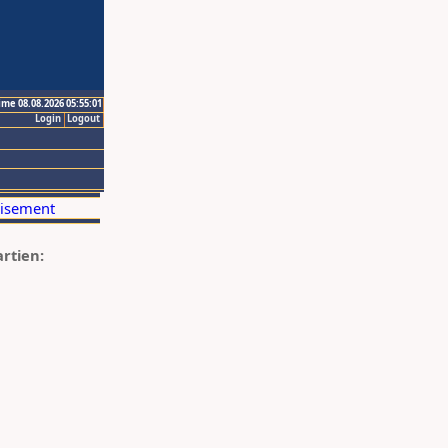
ime 08.08.2026 05:55:01
Login
Logout
artien: