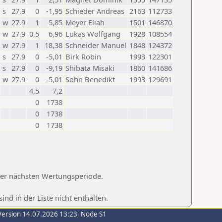
s
27.9
0
-1,95
Schieder Andreas
2163
112733
w
27.9
1
5,85
Meyer Eliah
1501
146870
w
27.9
0,5
6,96
Lukas Wolfgang
1928
108554
w
27.9
1
18,38
Schneider Manuel
1848
124372
s
27.9
0
-5,01
Birk Robin
1993
122301
s
27.9
0
-9,19
Shibata Misaki
1860
141686
w
27.9
0
-5,01
Sohn Benedikt
1993
129691
4,5
7,2
0
1738
0
1738
0
1738
 der nächsten Wertungsperiode.
d in der Liste nicht enthalten.
Version 14.07.2026 13:23, Node S1