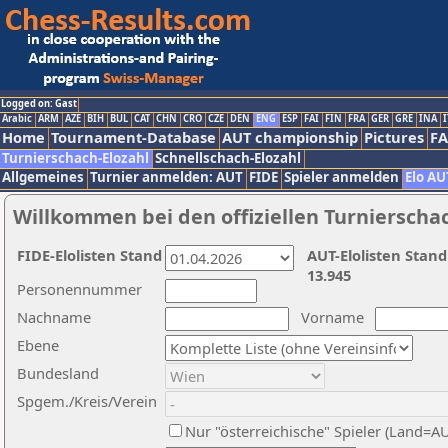
Logged on: Gast
Arabic
ARM
AZE
BIH
BUL
CAT
CHN
CRO
CZE
DEN
ENG
ESP
FAI
FIN
FRA
GER
GRE
INA
I
Home
Tournament-Database
AUT championship
Pictures
F
Turnierschach-Elozahl
Schnellschach-Elozahl
Allgemeines
Turnier anmelden: AUT
FIDE
Spieler anmelden
Elo AU
Willkommen bei den offiziellen Turnierscha
FIDE-Elolisten Stand
AUT-Elolisten Stand
13.945
Personennummer
Nachname
Vorname
Ebene
Bundesland
Spgem./Kreis/Verein
Nur "österreichische" Spieler (Land=A