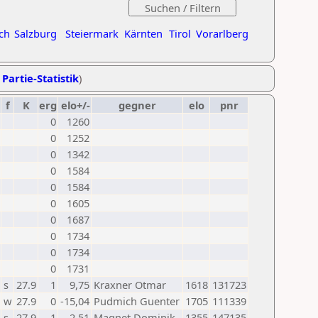
ch
Salzburg
Steiermark
Kärnten
Tirol
Vorarlberg
 Partie-Statistik
)
f
K
erg
elo+/-
gegner
elo
pnr
0
1260
0
1252
0
1342
0
1584
0
1584
0
1605
0
1687
0
1734
0
1734
0
1731
s
27.9
1
9,75
Kraxner Otmar
1618
131723
w
27.9
0
-15,04
Pudmich Guenter
1705
111339
s
27.9
1
2,51
Magnet Dominik
1355
147135