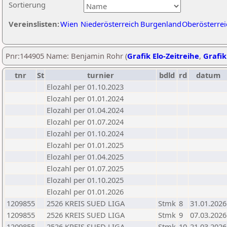
Sortierung
Vereinslisten:
Wien
Niederösterreich
Burgenland
Oberösterrei
Pnr:144905 Name: Benjamin Rohr (
Grafik Elo-Zeitreihe
,
Grafik
tnr
St
turnier
bdld
rd
datum
Elozahl per 01.10.2023
Elozahl per 01.01.2024
Elozahl per 01.04.2024
Elozahl per 01.07.2024
Elozahl per 01.10.2024
Elozahl per 01.01.2025
Elozahl per 01.04.2025
Elozahl per 01.07.2025
Elozahl per 01.10.2025
Elozahl per 01.01.2026
1209855
2526 KREIS SUED LIGA
Stmk
8
31.01.2026
1209855
2526 KREIS SUED LIGA
Stmk
9
07.03.2026
1209855
2526 KREIS SUED LIGA
Stmk
10
21.03.2026