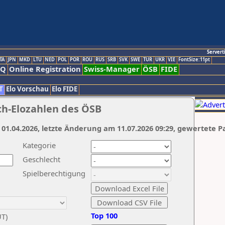
Servert
TA
JPN
MKD
LTU
NED
POL
POR
ROU
RUS
SRB
SVK
SWE
TUR
UKR
VIE
FontSize:11pt
AQ
Online Registration
Swiss-Manager
ÖSB
FIDE
T
Elo Vorschau
Elo FIDE
ch-Elozahlen des ÖSB
 01.04.2026, letzte Änderung am 11.07.2026 09:29, gewertete P
Kategorie
Geschlecht
Spielberechtigung
Top 100
UT)