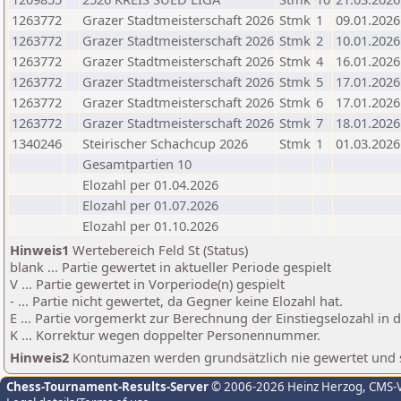
1263772
Grazer Stadtmeisterschaft 2026
Stmk
1
09.01.2026
1263772
Grazer Stadtmeisterschaft 2026
Stmk
2
10.01.2026
1263772
Grazer Stadtmeisterschaft 2026
Stmk
4
16.01.2026
1263772
Grazer Stadtmeisterschaft 2026
Stmk
5
17.01.2026
1263772
Grazer Stadtmeisterschaft 2026
Stmk
6
17.01.2026
1263772
Grazer Stadtmeisterschaft 2026
Stmk
7
18.01.2026
1340246
Steirischer Schachcup 2026
Stmk
1
01.03.2026
Gesamtpartien 10
Elozahl per 01.04.2026
Elozahl per 01.07.2026
Elozahl per 01.10.2026
Hinweis1
Wertebereich Feld St (Status)
blank ... Partie gewertet in aktueller Periode gespielt
V ... Partie gewertet in Vorperiode(n) gespielt
- ... Partie nicht gewertet, da Gegner keine Elozahl hat.
E ... Partie vorgemerkt zur Berechnung der Einstiegselozahl in
K ... Korrektur wegen doppelter Personennummer.
Hinweis2
Kontumazen werden grundsätzlich nie gewertet und sin
Chess-Tournament-Results-Server
© 2006-2026 Heinz Herzog
, CMS-