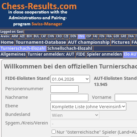
Logged on: Gast
Arabic
ARM
AZE
BIH
BUL
CAT
CHN
CRO
CZE
DEN
ENG
ESP
FAI
FIN
FRA
GER
GRE
INA
I
Home
Tournament-Database
AUT championship
Pictures
F
Turnierschach-Elozahl
Schnellschach-Elozahl
Allgemeines
Turnier anmelden: AUT
FIDE
Spieler anmelden
Elo AU
Willkommen bei den offiziellen Turnierscha
FIDE-Elolisten Stand
AUT-Elolisten Stand
13.945
Personennummer
Nachname
Vorname
Ebene
Bundesland
Spgem./Kreis/Verein
Nur "österreichische" Spieler (Land=A