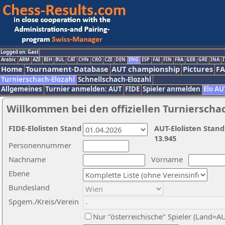
Logged on: Gast
Arabic
ARM
AZE
BIH
BUL
CAT
CHN
CRO
CZE
DEN
ENG
ESP
FAI
FIN
FRA
GER
GRE
INA
I
Home
Tournament-Database
AUT championship
Pictures
F
Turnierschach-Elozahl
Schnellschach-Elozahl
Allgemeines
Turnier anmelden: AUT
FIDE
Spieler anmelden
Elo AU
Willkommen bei den offiziellen Turnierscha
FIDE-Elolisten Stand
AUT-Elolisten Stand
13.945
Personennummer
Nachname
Vorname
Ebene
Bundesland
Spgem./Kreis/Verein
Nur "österreichische" Spieler (Land=A