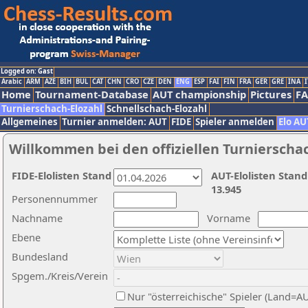
Logged on: Gast
Arabic
ARM
AZE
BIH
BUL
CAT
CHN
CRO
CZE
DEN
ENG
ESP
FAI
FIN
FRA
GER
GRE
INA
I
Home
Tournament-Database
AUT championship
Pictures
F
Turnierschach-Elozahl
Schnellschach-Elozahl
Allgemeines
Turnier anmelden: AUT
FIDE
Spieler anmelden
Elo AU
Willkommen bei den offiziellen Turnierscha
FIDE-Elolisten Stand
AUT-Elolisten Stand
13.945
Personennummer
Nachname
Vorname
Ebene
Bundesland
Spgem./Kreis/Verein
Nur "österreichische" Spieler (Land=A