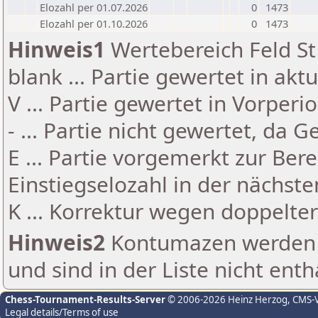
Elozahl per 01.07.2026
0
1473
Elozahl per 01.10.2026
0
1473
Hinweis1
Wertebereich Feld St 
blank ... Partie gewertet in akt
V ... Partie gewertet in Vorperi
- ... Partie nicht gewertet, da 
E ... Partie vorgemerkt zur Be
Einstiegselozahl in der nächst
K ... Korrektur wegen doppelt
Hinweis2
Kontumazen werden g
und sind in der Liste nicht enth
Chess-Tournament-Results-Server
© 2006-2026 Heinz Herzog
, CMS-
Legal details/Terms of use