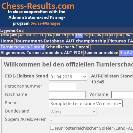
Logged on: Gast
Arabic
ARM
AZE
BIH
BUL
CAT
CHN
CRO
CZE
DEN
ENG
ESP
FAI
FIN
FRA
GER
GRE
INA
I
Home
Tournament-Database
AUT championship
Pictures
F
Turnierschach-Elozahl
Schnellschach-Elozahl
Allgemeines
Turnier anmelden: AUT
FIDE
Spieler anmelden
Elo AU
Willkommen bei den offiziellen Turnierscha
FIDE-Elolisten Stand
AUT-Elolisten Stand
13.945
Personennummer
Nachname
Vorname
Ebene
Bundesland
Spgem./Kreis/Verein
Nur "österreichische" Spieler (Land=A