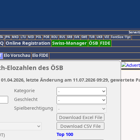
Servert
TA
JPN
MKD
LTU
NED
POL
POR
ROU
RUS
SRB
SVK
SWE
TUR
UKR
VIE
FontSize:11pt
AQ
Online Registration
Swiss-Manager
ÖSB
FIDE
T
Elo Vorschau
Elo FIDE
ch-Elozahlen des ÖSB
 01.04.2026, letzte Änderung am 11.07.2026 09:29, gewertete P
Kategorie
Geschlecht
Spielberechtigung
Top 100
UT)