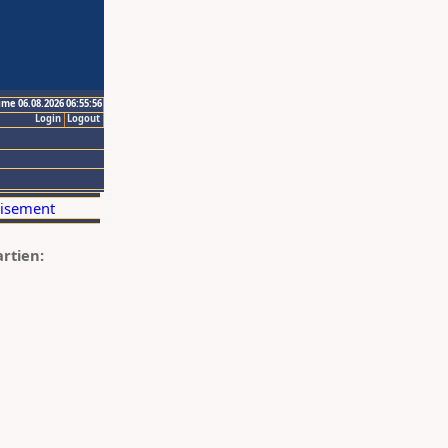
ime 06.08.2026 06:55:56
Login
Logout
artien: