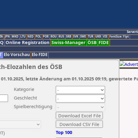
Servert
TA
JPN
MKD
LTU
NED
POL
POR
ROU
RUS
SRB
SVK
SWE
TUR
UKR
VIE
FontSize:11pt
AQ
Online Registration
Swiss-Manager
ÖSB
FIDE
T
Elo Vorschau
Elo FIDE
ch-Elozahlen des ÖSB
 01.10.2025, letzte Änderung am 01.10.2025 09:19, gewertete P
Kategorie
Geschlecht
Spielberechtigung
Top 100
UT)