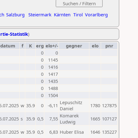
ch
Salzburg
Steiermark
Kärnten
Tirol
Vorarlberg
rtie-Statistik
)
datum
f
K
erg
elo+/-
gegner
elo
pnr
0
0
0
1145
0
1416
0
1417
0
1435
0
1488
0
1504
Lepuschitz
5.07.2025
w
35.9
0
-6,11
1780
127875
Daniel
Komarek
6.07.2025
s
35.9
0,5
7,55
1665
107127
Ludwig
6.07.2025
w
35.9
0,5
6,83
Huber Elisa
1646
135227