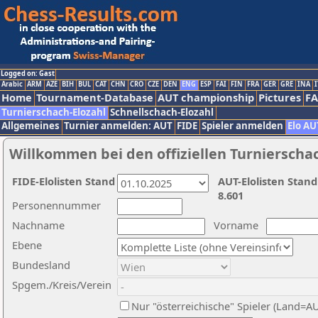
Logged on: Gast
Arabic
ARM
AZE
BIH
BUL
CAT
CHN
CRO
CZE
DEN
ENG
ESP
FAI
FIN
FRA
GER
GRE
INA
I
Home
Tournament-Database
AUT championship
Pictures
F
Turnierschach-Elozahl
Schnellschach-Elozahl
Allgemeines
Turnier anmelden: AUT
FIDE
Spieler anmelden
Elo AU
Willkommen bei den offiziellen Turnierscha
FIDE-Elolisten Stand
AUT-Elolisten Stand
8.601
Personennummer
Nachname
Vorname
Ebene
Bundesland
Spgem./Kreis/Verein
Nur "österreichische" Spieler (Land=A