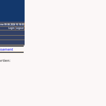
ime 09.08.2026 10:18:03
Login
Logout
artien: