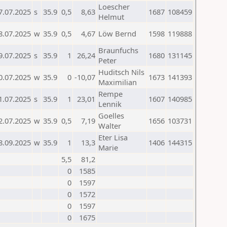
Loescher
7.07.2025
s
35.9
0,5
8,63
1687
108459
Helmut
8.07.2025
w
35.9
0,5
4,67
Löw Bernd
1598
119888
Braunfuchs
9.07.2025
s
35.9
1
26,24
1680
131145
Peter
Huditsch Nils
0.07.2025
w
35.9
0
-10,07
1673
141393
Maximilian
Rempe
1.07.2025
s
35.9
1
23,01
1607
140985
Lennik
Goelles
2.07.2025
w
35.9
0,5
7,19
1656
103731
Walter
Eter Lisa
8.09.2025
w
35.9
1
13,3
1406
144315
Marie
5,5
81,2
0
1585
0
1597
0
1572
0
1597
0
1675