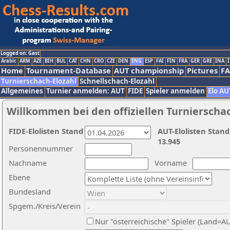
Logged on: Gast
Arabic
ARM
AZE
BIH
BUL
CAT
CHN
CRO
CZE
DEN
ENG
ESP
FAI
FIN
FRA
GER
GRE
INA
I
Home
Tournament-Database
AUT championship
Pictures
F
Turnierschach-Elozahl
Schnellschach-Elozahl
Allgemeines
Turnier anmelden: AUT
FIDE
Spieler anmelden
Elo AU
Willkommen bei den offiziellen Turnierscha
FIDE-Elolisten Stand
AUT-Elolisten Stand
13.945
Personennummer
Nachname
Vorname
Ebene
Bundesland
Spgem./Kreis/Verein
Nur "österreichische" Spieler (Land=A