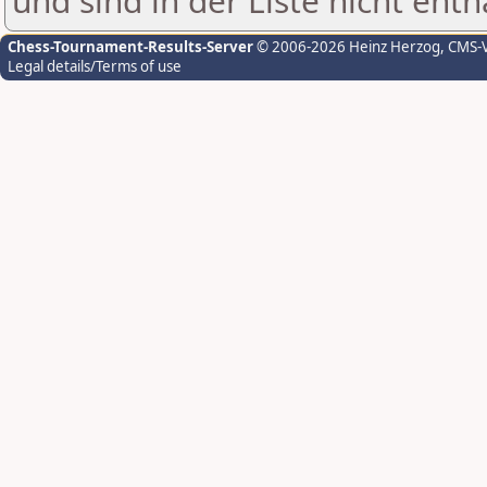
und sind in der Liste nicht enth
Chess-Tournament-Results-Server
© 2006-2026 Heinz Herzog
, CMS-
Legal details/Terms of use