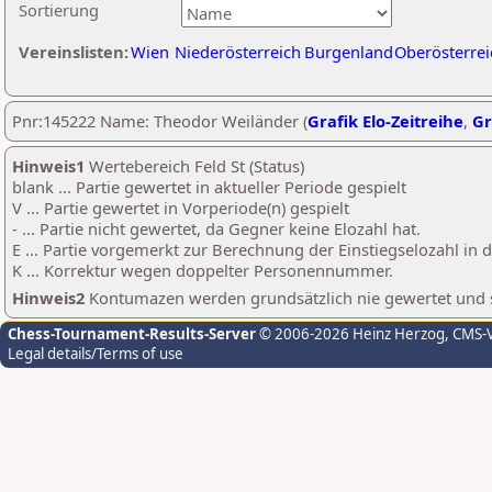
Sortierung
Vereinslisten:
Wien
Niederösterreich
Burgenland
Oberösterrei
Pnr:145222 Name: Theodor Weiländer (
Grafik Elo-Zeitreihe
,
Gr
Hinweis1
Wertebereich Feld St (Status)
blank ... Partie gewertet in aktueller Periode gespielt
V ... Partie gewertet in Vorperiode(n) gespielt
- ... Partie nicht gewertet, da Gegner keine Elozahl hat.
E ... Partie vorgemerkt zur Berechnung der Einstiegselozahl in
K ... Korrektur wegen doppelter Personennummer.
Hinweis2
Kontumazen werden grundsätzlich nie gewertet und sin
Chess-Tournament-Results-Server
© 2006-2026 Heinz Herzog
, CMS-
Legal details/Terms of use