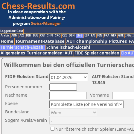
Logged on: Gast
Arabic
ARM
AZE
BIH
BUL
CAT
CHN
CRO
CZE
DEN
ENG
ESP
FAI
FIN
FRA
GER
GRE
INA
I
Home
Tournament-Database
AUT championship
Pictures
F
Turnierschach-Elozahl
Schnellschach-Elozahl
Allgemeines
Turnier anmelden: AUT
FIDE
Spieler anmelden
Elo AU
Willkommen bei den offiziellen Turnierscha
FIDE-Elolisten Stand
AUT-Elolisten Stand
13.945
Personennummer
Nachname
Vorname
Ebene
Bundesland
Spgem./Kreis/Verein
Nur "österreichische" Spieler (Land=A