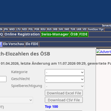
Servert
TA
JPN
MKD
LTU
NED
POL
POR
ROU
RUS
SRB
SVK
SWE
TUR
UKR
VIE
FontSize:11pt
AQ
Online Registration
Swiss-Manager
ÖSB
FIDE
T
Elo Vorschau
Elo FIDE
ch-Elozahlen des ÖSB
 01.04.2026, letzte Änderung am 11.07.2026 09:29, gewertete P
Kategorie
Geschlecht
Spielberechtigung
Top 100
UT)