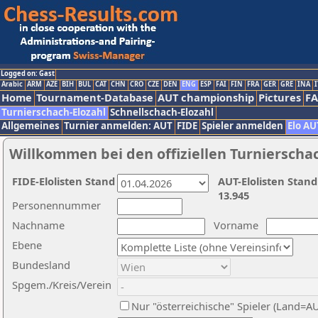
Logged on: Gast
Arabic
ARM
AZE
BIH
BUL
CAT
CHN
CRO
CZE
DEN
ENG
ESP
FAI
FIN
FRA
GER
GRE
INA
I
Home
Tournament-Database
AUT championship
Pictures
F
Turnierschach-Elozahl
Schnellschach-Elozahl
Allgemeines
Turnier anmelden: AUT
FIDE
Spieler anmelden
Elo AU
Willkommen bei den offiziellen Turnierscha
FIDE-Elolisten Stand
AUT-Elolisten Stand
13.945
Personennummer
Nachname
Vorname
Ebene
Bundesland
Spgem./Kreis/Verein
Nur "österreichische" Spieler (Land=A