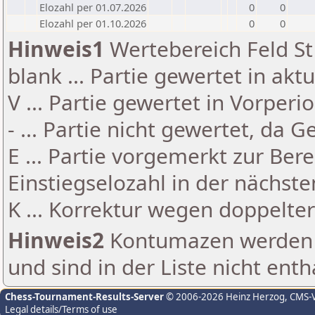
Elozahl per 01.07.2026
0
0
Elozahl per 01.10.2026
0
0
Hinweis1
Wertebereich Feld St 
blank ... Partie gewertet in akt
V ... Partie gewertet in Vorperi
- ... Partie nicht gewertet, da 
E ... Partie vorgemerkt zur Be
Einstiegselozahl in der nächst
K ... Korrektur wegen doppelt
Hinweis2
Kontumazen werden g
und sind in der Liste nicht enth
Chess-Tournament-Results-Server
© 2006-2026 Heinz Herzog
, CMS-
Legal details/Terms of use