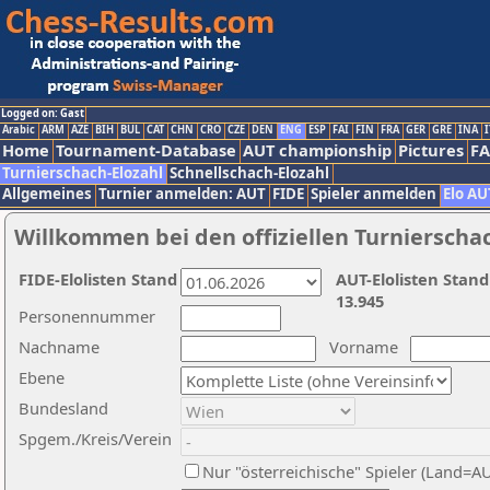
Logged on: Gast
Arabic
ARM
AZE
BIH
BUL
CAT
CHN
CRO
CZE
DEN
ENG
ESP
FAI
FIN
FRA
GER
GRE
INA
I
Home
Tournament-Database
AUT championship
Pictures
F
Turnierschach-Elozahl
Schnellschach-Elozahl
Allgemeines
Turnier anmelden: AUT
FIDE
Spieler anmelden
Elo AU
Willkommen bei den offiziellen Turnierscha
FIDE-Elolisten Stand
AUT-Elolisten Stand
13.945
Personennummer
Nachname
Vorname
Ebene
Bundesland
Spgem./Kreis/Verein
Nur "österreichische" Spieler (Land=A