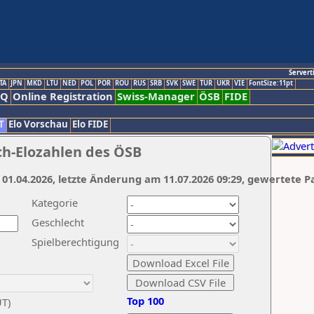
Servert
TA
JPN
MKD
LTU
NED
POL
POR
ROU
RUS
SRB
SVK
SWE
TUR
UKR
VIE
FontSize:11pt
AQ
Online Registration
Swiss-Manager
ÖSB
FIDE
T
Elo Vorschau
Elo FIDE
ch-Elozahlen des ÖSB
 01.04.2026, letzte Änderung am 11.07.2026 09:29, gewertete P
Kategorie
Geschlecht
Spielberechtigung
Top 100
UT)