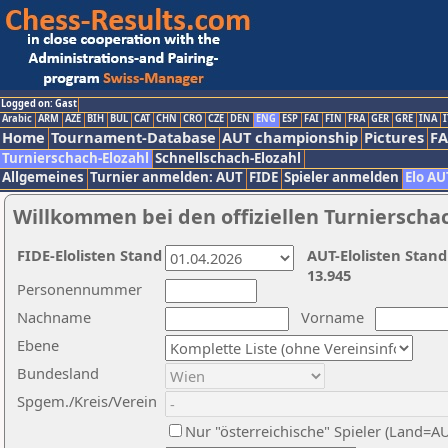
Logged on: Gast
Arabic
ARM
AZE
BIH
BUL
CAT
CHN
CRO
CZE
DEN
ENG
ESP
FAI
FIN
FRA
GER
GRE
INA
I
Home
Tournament-Database
AUT championship
Pictures
F
Turnierschach-Elozahl
Schnellschach-Elozahl
Allgemeines
Turnier anmelden: AUT
FIDE
Spieler anmelden
Elo AU
Willkommen bei den offiziellen Turnierscha
FIDE-Elolisten Stand
AUT-Elolisten Stand
13.945
Personennummer
Nachname
Vorname
Ebene
Bundesland
Spgem./Kreis/Verein
Nur "österreichische" Spieler (Land=A