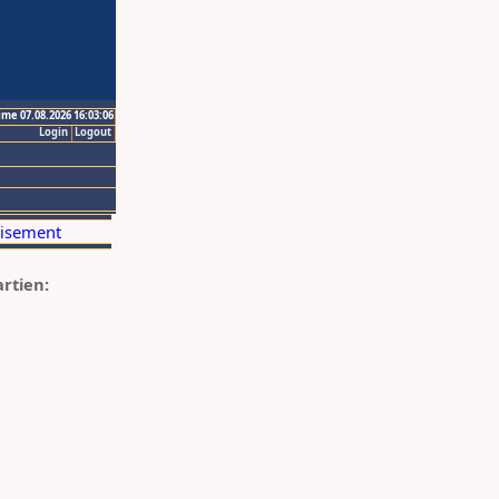
ime 07.08.2026 16:03:06
Login
Logout
artien: