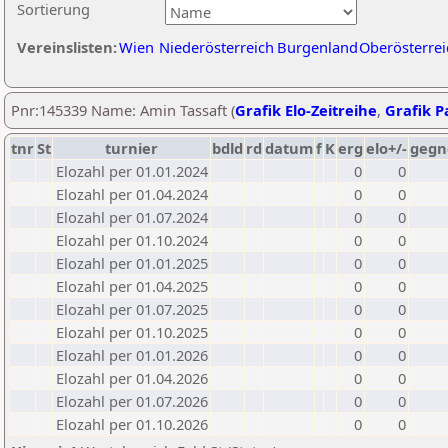
Sortierung
Vereinslisten:
Wien
Niederösterreich
Burgenland
Oberösterrei
Pnr:145339 Name: Amin Tassaft (
Grafik Elo-Zeitreihe
,
Grafik Pa
tnr
St
turnier
bdld
rd
datum
f
K
erg
elo+/-
gegn
Elozahl per 01.01.2024
0
0
Elozahl per 01.04.2024
0
0
Elozahl per 01.07.2024
0
0
Elozahl per 01.10.2024
0
0
Elozahl per 01.01.2025
0
0
Elozahl per 01.04.2025
0
0
Elozahl per 01.07.2025
0
0
Elozahl per 01.10.2025
0
0
Elozahl per 01.01.2026
0
0
Elozahl per 01.04.2026
0
0
Elozahl per 01.07.2026
0
0
Elozahl per 01.10.2026
0
0