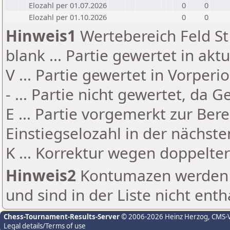
Elozahl per 01.07.2026
0
0
Elozahl per 01.10.2026
0
0
Hinweis1
Wertebereich Feld St 
blank ... Partie gewertet in akt
V ... Partie gewertet in Vorperi
- ... Partie nicht gewertet, da 
E ... Partie vorgemerkt zur Be
Einstiegselozahl in der nächst
K ... Korrektur wegen doppelt
Hinweis2
Kontumazen werden g
und sind in der Liste nicht enth
Chess-Tournament-Results-Server
© 2006-2026 Heinz Herzog
, CMS-
Legal details/Terms of use