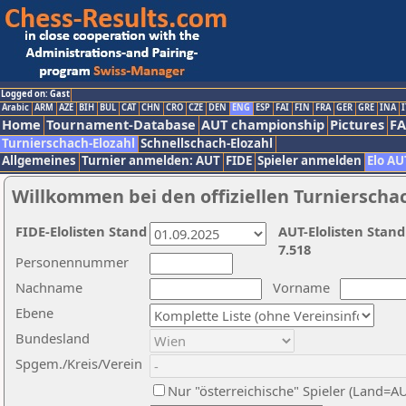
Logged on: Gast
Arabic
ARM
AZE
BIH
BUL
CAT
CHN
CRO
CZE
DEN
ENG
ESP
FAI
FIN
FRA
GER
GRE
INA
I
Home
Tournament-Database
AUT championship
Pictures
F
Turnierschach-Elozahl
Schnellschach-Elozahl
Allgemeines
Turnier anmelden: AUT
FIDE
Spieler anmelden
Elo AU
Willkommen bei den offiziellen Turnierscha
FIDE-Elolisten Stand
AUT-Elolisten Stand
7.518
Personennummer
Nachname
Vorname
Ebene
Bundesland
Spgem./Kreis/Verein
Nur "österreichische" Spieler (Land=A