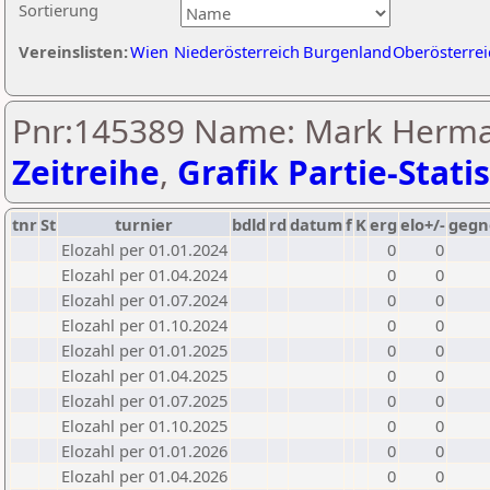
Sortierung
Vereinslisten:
Wien
Niederösterreich
Burgenland
Oberösterrei
Pnr:145389 Name: Mark Herma
Zeitreihe
,
Grafik Partie-Statis
tnr
St
turnier
bdld
rd
datum
f
K
erg
elo+/-
gegn
Elozahl per 01.01.2024
0
0
Elozahl per 01.04.2024
0
0
Elozahl per 01.07.2024
0
0
Elozahl per 01.10.2024
0
0
Elozahl per 01.01.2025
0
0
Elozahl per 01.04.2025
0
0
Elozahl per 01.07.2025
0
0
Elozahl per 01.10.2025
0
0
Elozahl per 01.01.2026
0
0
Elozahl per 01.04.2026
0
0