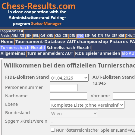
Logged on: Gast
Arabic
ARM
AZE
BIH
BUL
CAT
CHN
CRO
CZE
DEN
ENG
ESP
FAI
FIN
FRA
GER
GRE
INA
I
Home
Tournament-Database
AUT championship
Pictures
F
Turnierschach-Elozahl
Schnellschach-Elozahl
Allgemeines
Turnier anmelden: AUT
FIDE
Spieler anmelden
Elo AU
Willkommen bei den offiziellen Turnierscha
FIDE-Elolisten Stand
AUT-Elolisten Stand
13.945
Personennummer
Nachname
Vorname
Ebene
Bundesland
Spgem./Kreis/Verein
Nur "österreichische" Spieler (Land=A