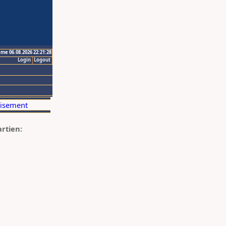
ime 06.08.2026 22:21:28
Login
Logout
artien: