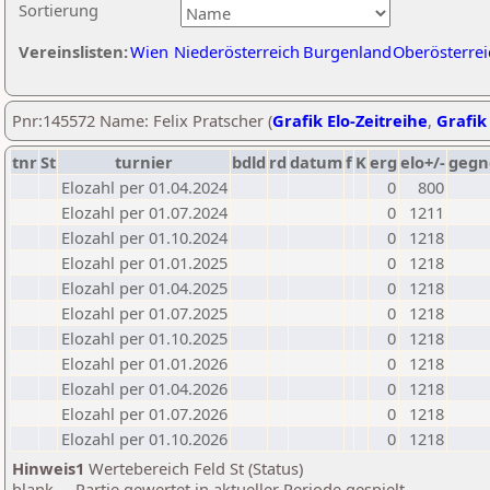
Sortierung
Vereinslisten:
Wien
Niederösterreich
Burgenland
Oberösterrei
Pnr:145572 Name: Felix Pratscher (
Grafik Elo-Zeitreihe
,
Grafik 
tnr
St
turnier
bdld
rd
datum
f
K
erg
elo+/-
gegn
Elozahl per 01.04.2024
0
800
Elozahl per 01.07.2024
0
1211
Elozahl per 01.10.2024
0
1218
Elozahl per 01.01.2025
0
1218
Elozahl per 01.04.2025
0
1218
Elozahl per 01.07.2025
0
1218
Elozahl per 01.10.2025
0
1218
Elozahl per 01.01.2026
0
1218
Elozahl per 01.04.2026
0
1218
Elozahl per 01.07.2026
0
1218
Elozahl per 01.10.2026
0
1218
Hinweis1
Wertebereich Feld St (Status)
blank ... Partie gewertet in aktueller Periode gespielt