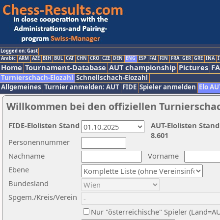
Logged on: Gast
Arabic
ARM
AZE
BIH
BUL
CAT
CHN
CRO
CZE
DEN
ENG
ESP
FAI
FIN
FRA
GER
GRE
INA
I
Home
Tournament-Database
AUT championship
Pictures
F
Turnierschach-Elozahl
Schnellschach-Elozahl
Allgemeines
Turnier anmelden: AUT
FIDE
Spieler anmelden
Elo AU
Willkommen bei den offiziellen Turnierscha
FIDE-Elolisten Stand
AUT-Elolisten Stand
8.601
Personennummer
Nachname
Vorname
Ebene
Bundesland
Spgem./Kreis/Verein
Nur "österreichische" Spieler (Land=A