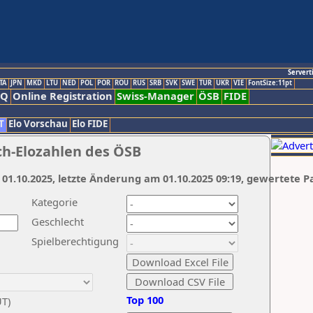
Servert
TA
JPN
MKD
LTU
NED
POL
POR
ROU
RUS
SRB
SVK
SWE
TUR
UKR
VIE
FontSize:11pt
AQ
Online Registration
Swiss-Manager
ÖSB
FIDE
T
Elo Vorschau
Elo FIDE
ch-Elozahlen des ÖSB
 01.10.2025, letzte Änderung am 01.10.2025 09:19, gewertete P
Kategorie
Geschlecht
Spielberechtigung
Top 100
UT)