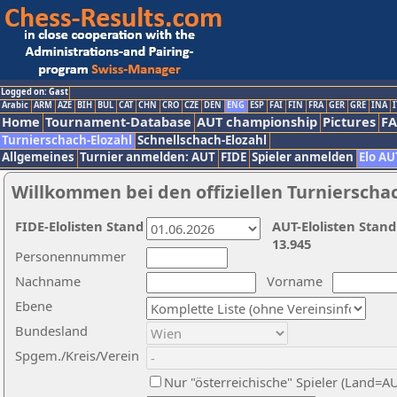
Logged on: Gast
Arabic
ARM
AZE
BIH
BUL
CAT
CHN
CRO
CZE
DEN
ENG
ESP
FAI
FIN
FRA
GER
GRE
INA
I
Home
Tournament-Database
AUT championship
Pictures
F
Turnierschach-Elozahl
Schnellschach-Elozahl
Allgemeines
Turnier anmelden: AUT
FIDE
Spieler anmelden
Elo AU
Willkommen bei den offiziellen Turnierscha
FIDE-Elolisten Stand
AUT-Elolisten Stand
13.945
Personennummer
Nachname
Vorname
Ebene
Bundesland
Spgem./Kreis/Verein
Nur "österreichische" Spieler (Land=A