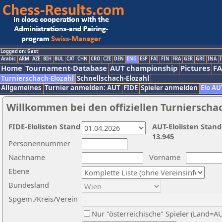
Logged on: Gast
Arabic
ARM
AZE
BIH
BUL
CAT
CHN
CRO
CZE
DEN
ENG
ESP
FAI
FIN
FRA
GER
GRE
INA
I
Home
Tournament-Database
AUT championship
Pictures
F
Turnierschach-Elozahl
Schnellschach-Elozahl
Allgemeines
Turnier anmelden: AUT
FIDE
Spieler anmelden
Elo AU
Willkommen bei den offiziellen Turnierscha
FIDE-Elolisten Stand
AUT-Elolisten Stand
13.945
Personennummer
Nachname
Vorname
Ebene
Bundesland
Spgem./Kreis/Verein
Nur "österreichische" Spieler (Land=A