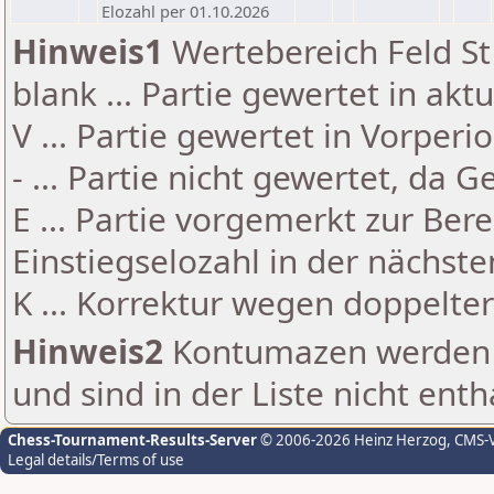
Elozahl per 01.10.2026
Hinweis1
Wertebereich Feld St 
blank ... Partie gewertet in akt
V ... Partie gewertet in Vorperi
- ... Partie nicht gewertet, da 
E ... Partie vorgemerkt zur Be
Einstiegselozahl in der nächst
K ... Korrektur wegen doppelt
Hinweis2
Kontumazen werden g
und sind in der Liste nicht enth
Chess-Tournament-Results-Server
© 2006-2026 Heinz Herzog
, CMS-
Legal details/Terms of use