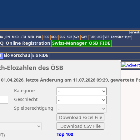
Servert
TA
JPN
MKD
LTU
NED
POL
POR
ROU
RUS
SRB
SVK
SWE
TUR
UKR
VIE
FontSize:11pt
AQ
Online Registration
Swiss-Manager
ÖSB
FIDE
T
Elo Vorschau
Elo FIDE
ch-Elozahlen des ÖSB
 01.04.2026, letzte Änderung am 11.07.2026 09:29, gewertete P
Kategorie
Geschlecht
Spielberechtigung
Top 100
UT)