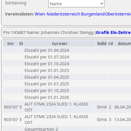
Sortierung
Vereinslisten:
Wien
Niederösterreich
Burgenland
Oberösterrei
Pnr:145687 Name: Johannes Christian Stengg (
Grafik Elo-Zeitr
tnr
St
turnier
bdld
rd
datu
Elozahl per 01.04.2024
Elozahl per 01.07.2024
Elozahl per 01.10.2024
Elozahl per 01.01.2025
Elozahl per 01.04.2025
Elozahl per 01.07.2025
Elozahl per 01.10.2025
Elozahl per 01.01.2026
AUT STMK 2324 SUED 1. KLASSE
903187
E
Stmk
2
06.04.2
OST
AUT STMK 2324 SUED 1. KLASSE
903187
E
Stmk
3
13.04.2
OST
Gesamtpartien 2