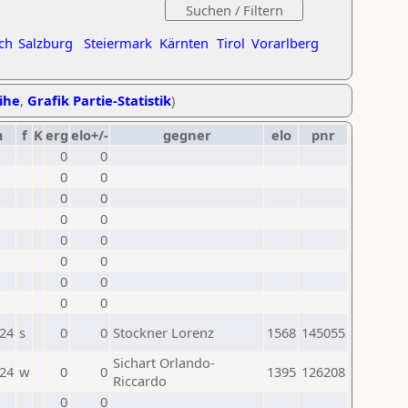
ch
Salzburg
Steiermark
Kärnten
Tirol
Vorarlberg
eihe
,
Grafik Partie-Statistik
)
m
f
K
erg
elo+/-
gegner
elo
pnr
0
0
0
0
0
0
0
0
0
0
0
0
0
0
0
0
024
s
0
0
Stockner Lorenz
1568
145055
Sichart Orlando-
024
w
0
0
1395
126208
Riccardo
0
0