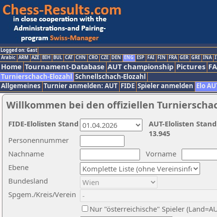
Logged on: Gast
Arabic
ARM
AZE
BIH
BUL
CAT
CHN
CRO
CZE
DEN
ENG
ESP
FAI
FIN
FRA
GER
GRE
INA
I
Home
Tournament-Database
AUT championship
Pictures
F
Turnierschach-Elozahl
Schnellschach-Elozahl
Allgemeines
Turnier anmelden: AUT
FIDE
Spieler anmelden
Elo AU
Willkommen bei den offiziellen Turnierscha
FIDE-Elolisten Stand
AUT-Elolisten Stand
13.945
Personennummer
Nachname
Vorname
Ebene
Bundesland
Spgem./Kreis/Verein
Nur "österreichische" Spieler (Land=A