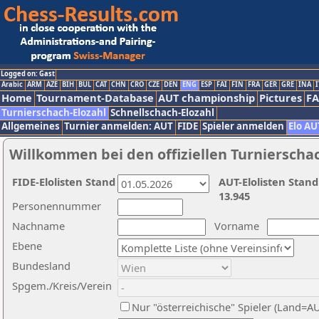
Logged on: Gast
Arabic
ARM
AZE
BIH
BUL
CAT
CHN
CRO
CZE
DEN
ENG
ESP
FAI
FIN
FRA
GER
GRE
INA
I
Home
Tournament-Database
AUT championship
Pictures
F
Turnierschach-Elozahl
Schnellschach-Elozahl
Allgemeines
Turnier anmelden: AUT
FIDE
Spieler anmelden
Elo AU
Willkommen bei den offiziellen Turnierscha
FIDE-Elolisten Stand
AUT-Elolisten Stand
13.945
Personennummer
Nachname
Vorname
Ebene
Bundesland
Spgem./Kreis/Verein
Nur "österreichische" Spieler (Land=A