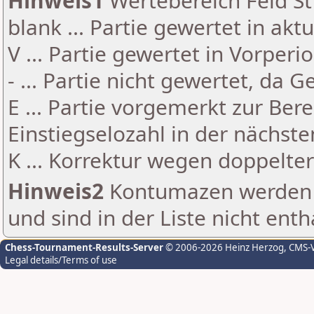
Hinweis1
Wertebereich Feld St 
blank ... Partie gewertet in akt
V ... Partie gewertet in Vorperi
- ... Partie nicht gewertet, da 
E ... Partie vorgemerkt zur Be
Einstiegselozahl in der nächst
K ... Korrektur wegen doppelt
Hinweis2
Kontumazen werden g
und sind in der Liste nicht enth
Chess-Tournament-Results-Server
© 2006-2026 Heinz Herzog
, CMS-
Legal details/Terms of use